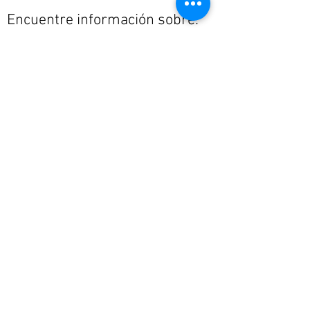
Encuentre información sobre:
ABOGADO ESTRATÉGICO DE DIVORCIO Y
PATRIMONIO EN BADAJOZ
CUSTODIA Y FAMILIA
DIVORCIO CON PATRIMONIO
HERENCIAS
MODIFICACIÓN DE MEDIDAS PATERNOFILIALES
DIVORCIO MUTUO ACUERDO
DIVORCIO CONTENCIOSO
LIQUIDACIÓN SOCIEDAD DE GANANCIALES
IMPAGO PENSIÓN ALIMENTOS
DEMANDAS DE PATERNIDAD
Miembro de la Asociación
Española de Abogados de Familia