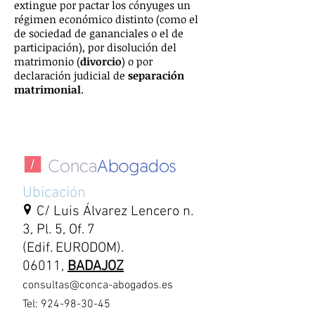
extingue por pactar los cónyuges un
régimen económico distinto (como el
de sociedad de gananciales o el de
participación), por disolución del
matrimonio (
divorcio
) o por
declaración judicial de
separación
matrimonial
.
Abogados de divorcio
en Badajoz
Ubicación
C/ Luis Álvarez Lencero n.
3, Pl. 5, Of. 7
(Edif. EURODOM).
06011,
BADAJOZ
consultas@conca-abogados.es
Tel:
924-98-30-45